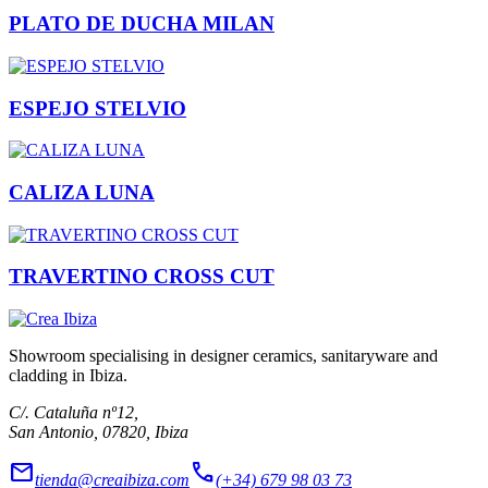
PLATO DE DUCHA MILAN
ESPEJO STELVIO
CALIZA LUNA
TRAVERTINO CROSS CUT
Showroom specialising in designer ceramics, sanitaryware and
cladding in Ibiza.
C/. Cataluña nº12,
San Antonio, 07820, Ibiza
mail
call
tienda@creaibiza.com
(+34) 679 98 03 73