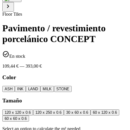
chevron_right
Floor Tiles
Pavimento / revestimiento
porcelánico CONCEPT
check_circle
En stock
109,44 € — 393,00 €
Color
ASH
INK
LAND
MILK
STONE
Tamaño
120 x 120 x 0.6
120 x 250 x 0.6
30 x 60 x 0.6
60 x 120 x 0.6
60 x 60 x 0.6
Select an option to calculate the m² needed