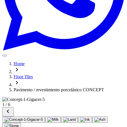
Home
chevron_right
Floor Tiles
chevron_right
Pavimento / revestimiento porcelánico CONCEPT
1
/
6
chevron_left