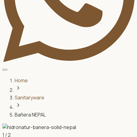
Home
chevron_right
Sanitaryware
chevron_right
Bañera NEPAL
1
/
2