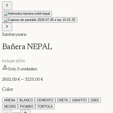
chevron_left
chevron_right
Sanitaryware
Bañera NEPAL
Incluye sifón
warning
Solo
5
unidad
es
2602,00 € — 3225,00 €
Color
ARENA
BLANCO
CEMENTO
CRETA
GRAFITO
GRIS
NEGRO
PIOMBO
TORTOLA