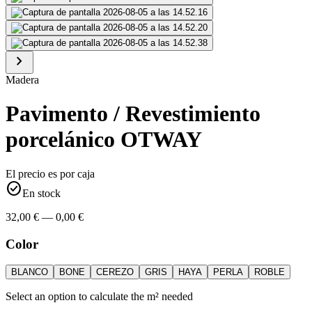
chevron_right
Madera
Pavimento / Revestimiento
porcelánico OTWAY
El precio es por caja
check_circle
En stock
32,00 € — 0,00 €
Color
BLANCO
BONE
CEREZO
GRIS
HAYA
PERLA
ROBLE
Select an option to calculate the m² needed