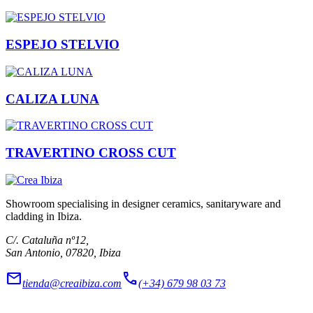
ESPEJO STELVIO
CALIZA LUNA
TRAVERTINO CROSS CUT
Showroom specialising in designer ceramics, sanitaryware and
cladding in Ibiza.
C/. Cataluña nº12,
San Antonio, 07820, Ibiza
mail
call
tienda@creaibiza.com
(+34) 679 98 03 73