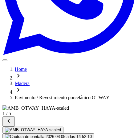
Home
chevron_right
Madera
chevron_right
Pavimento / Revestimiento porcelánico OTWAY
1
/
5
chevron_left