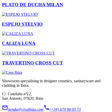
PLATO DE DUCHA MILAN
ESPEJO STELVIO
CALIZA LUNA
TRAVERTINO CROSS CUT
Showroom specialising in designer ceramics, sanitaryware and
cladding in Ibiza.
C/. Cataluña nº12,
San Antonio, 07820, Ibiza
mail
call
tienda@creaibiza.com
(+34) 679 98 03 73