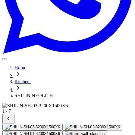
Home
chevron_right
Kitchens
chevron_right
SHILIN NEOLITH
1
/
7
chevron_left