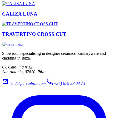
CALIZA LUNA
TRAVERTINO CROSS CUT
Showroom specialising in designer ceramics, sanitaryware and
cladding in Ibiza.
C/. Cataluña nº12,
San Antonio, 07820, Ibiza
mail
call
tienda@creaibiza.com
(+34) 679 98 03 73