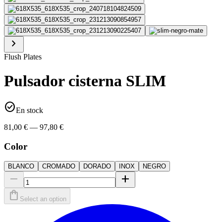
chevron_right
Flush Plates
Pulsador cisterna SLIM
check_circle
En stock
81,00 € — 97,80 €
Color
BLANCO
CROMADO
DORADO
INOX
NEGRO
remove
add
shopping_bag
Select an option