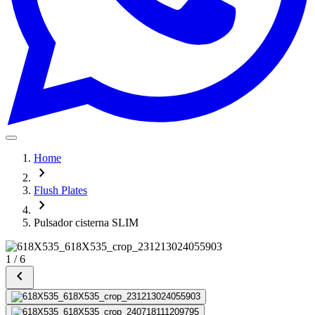
Home
chevron_right
Flush Plates
chevron_right
Pulsador cisterna SLIM
1
/
6
chevron_left