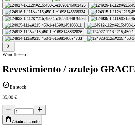
chevron_right
Wandfliesen
Revestimiento / azulejo GRACE
check_circle
En stock
35,00 €
remove
add
shopping_bag
Añadir al carrito