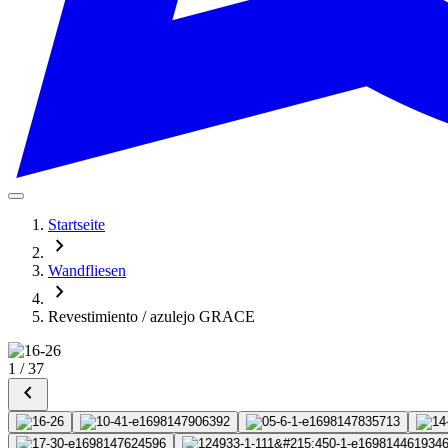
Startseite
chevron_right
Wandfliesen
chevron_right
Revestimiento / azulejo GRACE
1
/
37
chevron_left