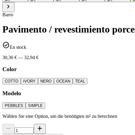
chevron_right
Barro
Pavimento / revestimiento por
check_circle
En stock
30,36 € — 32,94 €
Color
COTTO
IVORY
NERO
OCEAN
TEAL
Modelo
PEBBLES
SIMPLE
Wählen Sie eine Option, um die benötigten m² zu berechnen
remove
add