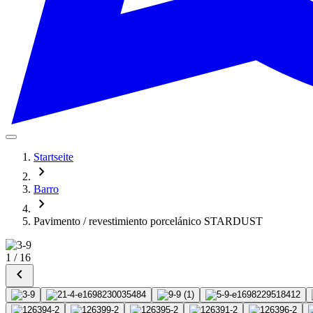
Startseite
chevron_right
Barro
chevron_right
Pavimento / revestimiento porcelánico STARDUST
1
/
16
chevron_left